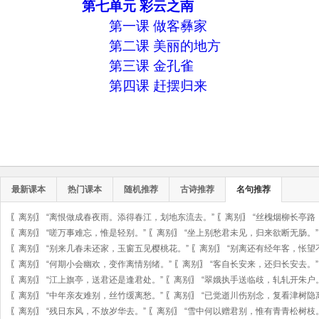
第七单元 彩云之南
第一课 做客彝家
第二课 美丽的地方
第三课 金孔雀
第四课 赶摆归来
最新课本
热门课本
随机推荐
古诗推荐
名句推荐
〖
离别
〗
“离恨做成春夜雨。添得春江，划地东流去。”
〖
离别
〗
“丝槐烟柳长亭路
〖
离别
〗
“嗟万事难忘，惟是轻别。”
〖
离别
〗
“坐上别愁君未见，归来欲断无肠。”
〖
离别
〗
“别来几春未还家，玉窗五见樱桃花。”
〖
离别
〗
“别离还有经年客，怅望
〖
离别
〗
“何期小会幽欢，变作离情别绪。”
〖
离别
〗
“客自长安来，还归长安去。”
〖
离别
〗
“江上旗亭，送君还是逢君处。”
〖
离别
〗
“翠娥执手送临歧，轧轧开朱户。
〖
离别
〗
“中年亲友难别，丝竹缓离愁。”
〖
离别
〗
“已觉逝川伤别念，复看津树隐
〖
离别
〗
“残日东风，不放岁华去。”
〖
离别
〗
“雪中何以赠君别，惟有青青松树枝。