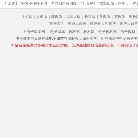
〖
离别
〗
“好去不须频下泪，老僧相伴有烟霞。”
〖
离别
〗
“雪照山城玉指寒，一声
手机版
|
人教版
|
苏教版
|
北师大版
|
教科版
|
鲁教版
|
冀教版
|
浙教
古诗大全
|
唐诗三百首
|
描述春天的古诗
|
古诗三百首
©电子课本网
、电子课本、教科书、教材网、电子教科书、电子教材、电子书
电子课本网提供在线
电子课本
导航服务，涵盖小学、初中和高中电子教科书