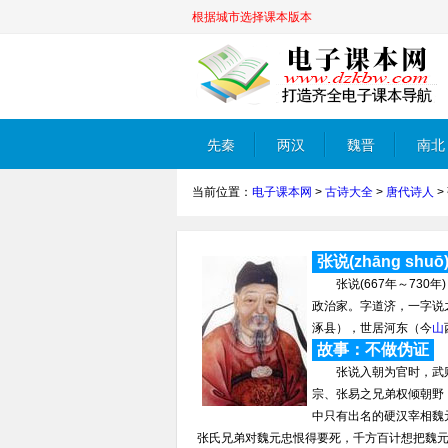
根据城市选择课本版本
先秦
两汉
魏晋
南北
当前位置：
电子课本网
>
古诗大全
>
唐代诗人
>
朝
张说(zhānɡ shuō
张说(667年～730年
政治家。字道济，一字说
涿县），世居河东（今
山
故事：不做伪证
张说入朝为官时，武则
宗、张易之兄弟权倾朝野
中只有出名的硬汉宰相魏
张氏兄弟对魏元忠恨得要死，千方百计想把魏