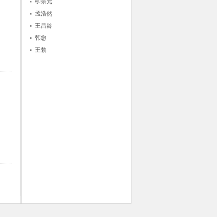
柳宗元
孟浩然
王昌龄
韩愈
王勃