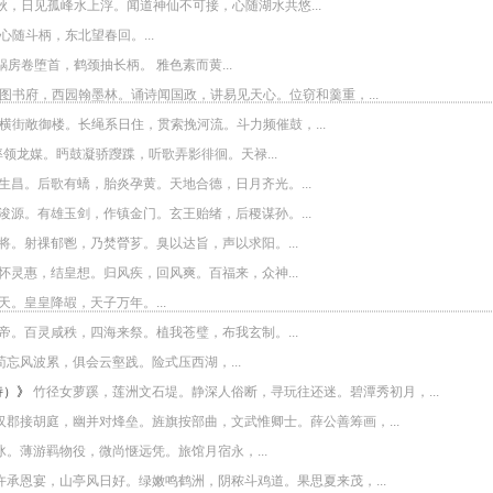
秋，日见孤峰水上浮。闻道神仙不可接，心随湖水共悠...
随斗柄，东北望春回。...
房卷堕首，鹤颈抽长柄。 雅色素而黄...
图书府，西园翰墨林。诵诗闻国政，讲易见天心。位窃和羹重，...
横街敞御楼。长绳系日住，贯索挽河流。斗力频催鼓，...
领龙媒。眄鼓凝骄躞蹀，听歌弄影徘徊。天禄...
生昌。后歌有蟜，胎炎孕黄。天地合德，日月齐光。...
浚源。有雄玉剑，作镇金门。玄王贻绪，后稷谋孙。...
将。射祼郁鬯，乃焚膋芗。臭以达旨，声以求阳。...
怀灵惠，结皇想。归风疾，回风爽。百福来，众神...
。皇皇降嘏，天子万年。...
帝。百灵咸秩，四海来祭。植我苍璧，布我玄制。...
忘风波累，俱会云壑践。险式压西湖，...
诗）
》
竹径女萝蹊，莲洲文石堤。静深人俗断，寻玩往还迷。碧潭秀初月，...
汉郡接胡庭，幽并对烽垒。旌旗按部曲，文武惟卿士。薛公善筹画，...
。薄游羁物役，微尚惬远凭。旅馆月宿永，...
许承恩宴，山亭风日好。绿嫩鸣鹤洲，阴秾斗鸡道。果思夏来茂，...