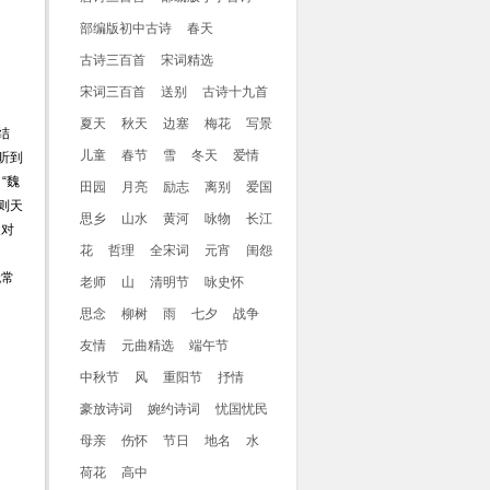
部编版初中古诗
春天
古诗三百首
宋词精选
宋词三百首
送别
古诗十九首
夏天
秋天
边塞
梅花
写景
结
儿童
春节
雪
冬天
爱情
听到
“魏
田园
月亮
励志
离别
爱国
则天
思乡
山水
黄河
咏物
长江
反对
花
哲理
全宋词
元宵
闺怨
无常
老师
山
清明节
咏史怀
思念
柳树
雨
七夕
战争
友情
元曲精选
端午节
中秋节
风
重阳节
抒情
豪放诗词
婉约诗词
忧国忧民
母亲
伤怀
节日
地名
水
荷花
高中