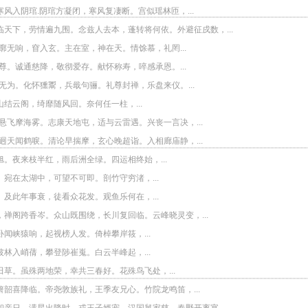
风入阴琯.阴琯方凝闭，寒风复凄断。宫似瑶林匝，...
临天下，劳情遍九围。念兹人去本，蓬转将何依。外避征戍数，...
廓无响，窅入玄。主在室，神在天。情馀慕，礼罔...
尊。诚通慈降，敬彻爱存。献怀称寿，啐感承恩。...
无为。化怀獯鬻，兵戢句骊。礼尊封禅，乐盘来仪。...
结云阁，绮靡随风回。奈何任一柱，...
悬飞摩海雾。志康天地屯，适与云雷遇。兴丧一言决，...
迥天闻鹤唳。清论早揣摩，玄心晚超诣。入相廊庙静，...
。夜来枝半红，雨后洲全绿。四运相终始，...
宛在太湖中，可望不可即。剖竹守穷渚，...
及此年事衰，徒看众花发。观鱼乐何在，...
，禅阁跨香岑。众山既围绕，长川复回临。云峰晓灵变，...
闻峡猿响，起视榜人发。倚棹攀岸筱，...
林入峭蒨，攀登陟崔嵬。白云半峰起，...
草。虽殊两地荣，幸共三春好。花殊鸟飞处，...
箫韶喜降临。帝尧敦族礼，王季友兄心。竹院龙鸣笛，...