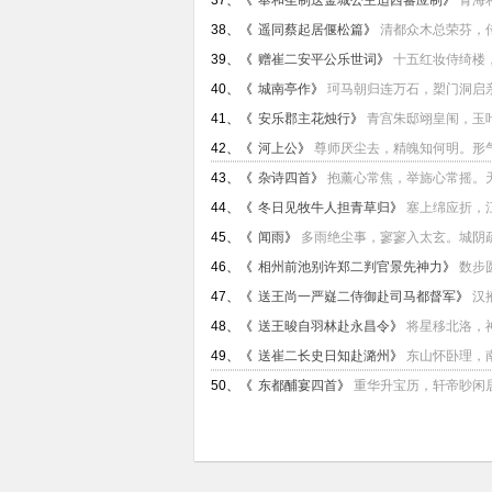
37、《
奉和圣制送金城公主适西蕃应制
》
青海
38、《
遥同蔡起居偃松篇
》
清都众木总荣芬，传
39、《
赠崔二安平公乐世词
》
十五红妆侍绮楼，
40、《
城南亭作
》
珂马朝归连万石，槊门洞启亲
41、《
安乐郡主花烛行
》
青宫朱邸翊皇闱，玉叶
42、《
河上公
》
尊师厌尘去，精魄知何明。形气
43、《
杂诗四首
》
抱薰心常焦，举旆心常摇。天
44、《
冬日见牧牛人担青草归
》
塞上绵应折，
45、《
闻雨
》
多雨绝尘事，寥寥入太玄。城阴疏
46、《
相州前池别许郑二判官景先神力
》
数步
47、《
送王尚一严嶷二侍御赴司马都督军
》
汉
48、《
送王晙自羽林赴永昌令
》
将星移北洛，
49、《
送崔二长史日知赴潞州
》
东山怀卧理，
50、《
东都酺宴四首
》
重华升宝历，轩帝眇闲居