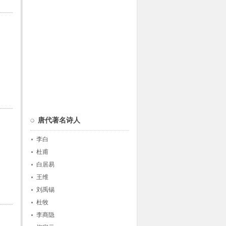
唐代著名诗人
李白
杜甫
白居易
王维
刘禹锡
杜牧
李商隐