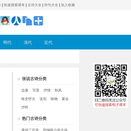
本
|
快速搜索课本
|
古诗大全
|
诗句大全
|
加入收藏
明代
清代
近代
张说古诗分类
边塞
写景
抒情
秋风
咏史怀古
送别
咏物
宴会
抒怀
热门古诗分类
唐诗三百首
部编版小学古诗