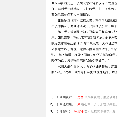
面前诬告魏元忠，说魏元忠在背后议论：太后
住。武则天一听就火了，把魏元忠打进了牢监
要张昌宗他们两人当面揭发。
张昌宗恐怕辩不过魏元忠，就偷偷地去找魏
张说作伪证，并且许诺说，只要张说答应，将
第二天，武则天上朝，召集太子和宰相，让张
果。张昌宗说：“张说亲耳听到魏元忠说过这些
魏元忠诽谤朝廷的话了吗?” 魏元忠一见张说进
公枉做宰相，竟说出这种不懂道理的话来。”张
说：“陛下请看，在陛下面前，他还这样胁迫我
陛下的话，只是张昌宗逼我做伪证罢了。”
武则天是个聪明人，听了张说的答话，知道魏
的小人。”说着，就命令侍从把张说抓起来。以
1、《
幽州夜饮
》
边塞
凉风吹夜雨，萧瑟动寒林
2、《
蜀道后期
》
风
客心争日月，来往预期程。
3、《
邺都引
》
咏史怀
君不见魏武草创争天禄，