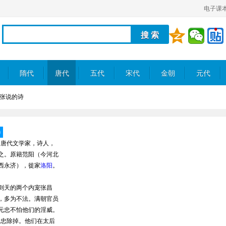
电子课
隋代
唐代
五代
宋代
金朝
元代
张说的诗
)
) 唐代文学家，诗人，
之。原籍范阳（今河北
西永济），徙家
洛阳
。
天的两个内宠张昌
，多为不法。满朝官员
元忠不怕他们的淫威。
元忠除掉。他们在太后