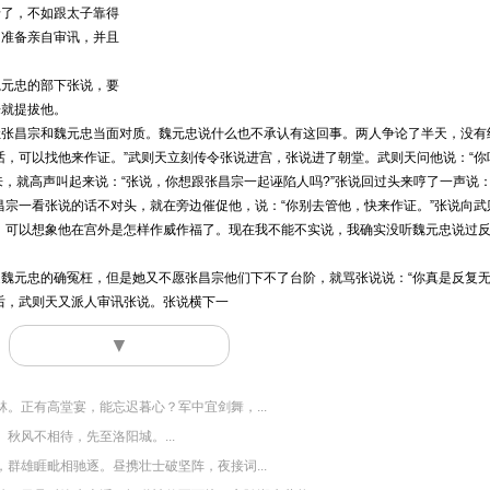
老了，不如跟太子靠得
，准备亲自审讯，并且
元忠的部下张说，要
来就提拔他。
昌宗和魏元忠当面对质。魏元忠说什么也不承认有这回事。两人争论了半天，没有
话，可以找他来作证。”武则天立刻传令张说进宫，张说进了朝堂。武则天问他说：“你
来，就高声叫起来说：“张说，你想跟张昌宗一起诬陷人吗?”张说回过头来哼了一声说：
昌宗一看张说的话不对头，就在旁边催促他，说：“你别去管他，快来作证。”张说向武
，可以想象他在宫外是怎样作威作福了。现在我不能不实说，我确实没听魏元忠说过
元忠的确冤枉，但是她又不愿张昌宗他们下不了台阶，就骂张说说：“你真是反复
后，武则天又派人审讯张说。张说横下一
▼
。正有高堂宴，能忘迟暮心？军中宜剑舞，...
秋风不相待，先至洛阳城。...
群雄睚毗相驰逐。昼携壮士破坚阵，夜接词...