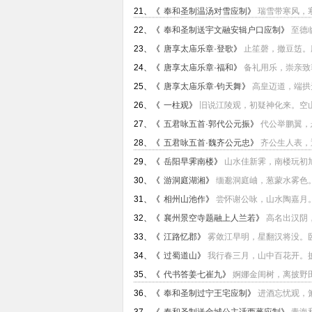
21、《
奉和圣制温汤对雪应制
》
瑞雪带寒风，寒
22、《
奉和圣制送宇文融安辑户口应制
》
至德
23、《
唐享太庙乐章·登歌
》
止笙磬，撤豆笾。
24、《
唐享太庙乐章·福和
》
备礼用乐，崇亲致
25、《
唐享太庙乐章·钧天舞
》
高皇迈道，端拱
26、《
一柱观
》
旧说江陵观，初疑神化来。空山
27、《
五君咏五首·郭代公元振
》
代公举鹏翼，
28、《
五君咏五首·魏齐公元忠
》
齐公生人表，
29、《
岳阳早霁南楼
》
山水佳新霁，南楼玩初旭
30、《
游洞庭湖湘
》
缅邈洞庭岫，葱蒙水雾色。
31、《
相州山池作
》
尝怀谢公咏，山水陶嘉月。
32、《
襄州景空寺题融上人兰若
》
高名出汉阴
33、《
江路忆郡
》
雾敛江早明，星翻汉将没。卧
34、《
过蜀道山
》
我行春三月，山中百花开。披
35、《
代书答姜七崔九
》
婀娜金闺树，离披野田
36、《
奉和圣制过宁王宅应制
》
进酒忘忧观，