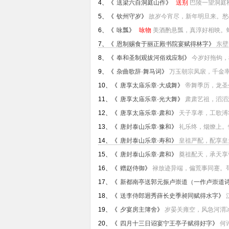
4、《
送梁六自洞庭山作
》
送别
巴陵一望洞庭
5、《
钦州守岁
》
故岁今宵尽，新年明旦来。愁心
6、《
咏瓢
》
咏物
美酒酌悬瓢，真淳好相映。蜗
7、《
恩制赐食于丽正殿书院宴赋得林字
》
东壁
8、《
奉和圣制观拔河俗戏应制
》
今岁好拖钩，
9、《
杂曲歌辞·舞马词
》
万玉朝宗凤扆，千金率
10、《
唐享太庙乐章·大成舞
》
帝舞季历，龙圣
11、《
唐享太庙乐章·光大舞
》
肃肃艺祖，滔滔
12、《
唐享太庙乐章·肃和
》
天子享孝，工歌溥
13、《
唐封泰山乐章·豫和
》
礼乐终，烟燎上。
14、《
唐封泰山乐章·寿和
》
皇祖严配，配享皇天
15、《
唐封泰山乐章·肃和
》
奠祖配天，承天享
16、《
赠赵侍御
》
禄放迹异端，偏荒事同蹇。苟
17、《
新都南亭送郭元振卢崇道（一作卢崇道
18、《
送李侍郎迥秀薛长史季昶同赋得水字
》
19、《
夕宴房主簿舍
》
岁晏关雍空，风急河渭冰
20、《
四月十三日诏宴宁王亭子赋得好字
》
何