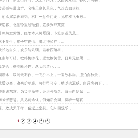
和亲日，潢星出降时。戎王子婿宠，汉国舅家慈。春野开离宴，...
道孤松最出群。名接天庭长景色，气连宫阙借氛...
朝承握槊夜藏钩。君臣一意金门宠，兄弟双飞玉殿...
迎客。北堂珍重琥珀酒，庭前列肆茱萸...
琼蕤发紫微。姬姜本来舅甥国，卜筮俱道凤凰...
不复生，弟子空伤情。济北神如在，...
长地自久，欢乐能几朝。君看西陵树，...
江南草可结。欲持梅岭花，远竞榆关雪。日月无他照，...
复合，檐滴断还连。念我劳造化，...
圆塘水，双鸿戢羽仪。一飞乔木上，一返故林垂。澹泊含秋景，...
掖通沙塞，边兵护草腓。将行司马令，助以铁冠威。白露鹰初下，...
神雨避东京。为负刚肠誉，还追强项名。白云向伊阙，...
南省怅悲翁。共见前途促，何知后会同。莫轻一筵宴，...
。政成天子孝，俗返上皇初。忘味因观乐，...
1
2
3
4
5
6