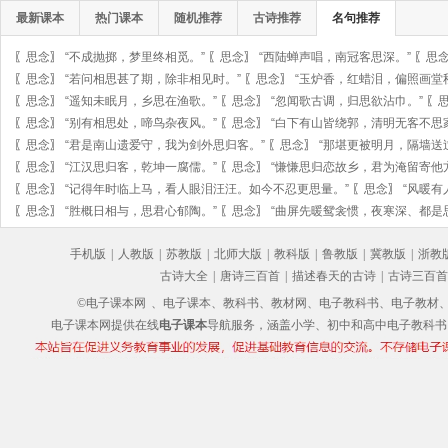
最新课本
热门课本
随机推荐
古诗推荐
名句推荐
〖
思念
〗
“不成抛掷，梦里终相觅。”
〖
思念
〗
“西陆蝉声唱，南冠客思深。”
〖
思
〖
思念
〗
“若问相思甚了期，除非相见时。”
〖
思念
〗
“玉炉香，红蜡泪，偏照画堂
〖
思念
〗
“遥知未眠月，乡思在渔歌。”
〖
思念
〗
“忽闻歌古调，归思欲沾巾。”
〖
〖
思念
〗
“别有相思处，啼鸟杂夜风。”
〖
思念
〗
“白下有山皆绕郭，清明无客不思
〖
思念
〗
“君是南山遗爱守，我为剑外思归客。”
〖
思念
〗
“那堪更被明月，隔墙送
〖
思念
〗
“江汉思归客，乾坤一腐儒。”
〖
思念
〗
“慊慊思归恋故乡，君为淹留寄他
〖
思念
〗
“记得年时临上马，看人眼泪汪汪。如今不忍更思量。”
〖
思念
〗
“风暖有
〖
思念
〗
“胜概日相与，思君心郁陶。”
〖
思念
〗
“曲屏先暖鸳衾惯，夜寒深、都是
手机版
|
人教版
|
苏教版
|
北师大版
|
教科版
|
鲁教版
|
冀教版
|
浙教
古诗大全
|
唐诗三百首
|
描述春天的古诗
|
古诗三百首
©电子课本网
、电子课本、教科书、教材网、电子教科书、电子教材、电子书
电子课本网提供在线
电子课本
导航服务，涵盖小学、初中和高中电子教科书