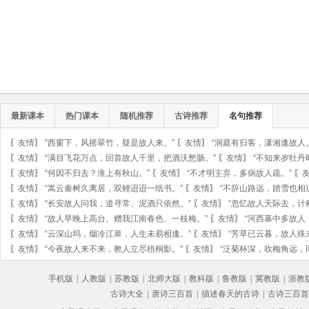
最新课本
热门课本
随机推荐
古诗推荐
名句推荐
〖
友情
〗
“西窗下，风摇翠竹，疑是故人来。”
〖
友情
〗
“洞庭有归客，潇湘逢故人
〖
友情
〗
“满目飞花万点，回首故人千里，把酒沃愁肠。”
〖
友情
〗
“不知来岁牡丹
〖
友情
〗
“何因不归去？淮上有秋山。”
〖
友情
〗
“不才明主弃，多病故人疏。”
〖
〖
友情
〗
“嵩云秦树久离居，双鲤迢迢一纸书。”
〖
友情
〗
“不辞山路远，踏雪也相
〖
友情
〗
“长安故人问我，道寻常、泥酒只依然。”
〖
友情
〗
“忽忆故人天际去，计
〖
友情
〗
“故人早晚上高台。赠我江南春色、一枝梅。”
〖
友情
〗
“河西幕中多故人
〖
友情
〗
“云深山坞，烟冷江皋，人生未易相逢。”
〖
友情
〗
“芳草已云暮，故人殊
〖
友情
〗
“今夜故人来不来，教人立尽梧桐影。”
〖
友情
〗
“泛菊杯深，吹梅角远，
手机版
|
人教版
|
苏教版
|
北师大版
|
教科版
|
鲁教版
|
冀教版
|
浙教
古诗大全
|
唐诗三百首
|
描述春天的古诗
|
古诗三百首