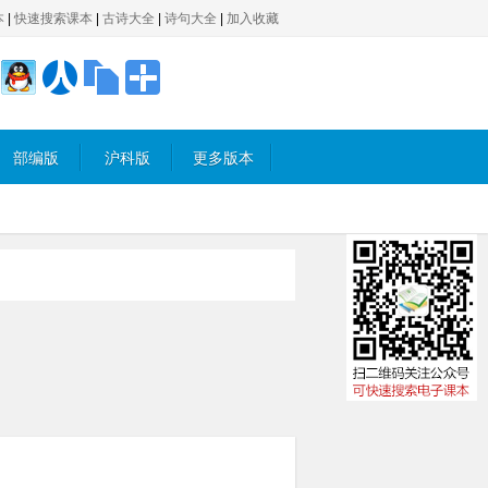
本
|
快速搜索课本
|
古诗大全
|
诗句大全
|
加入收藏
部编版
沪科版
更多版本