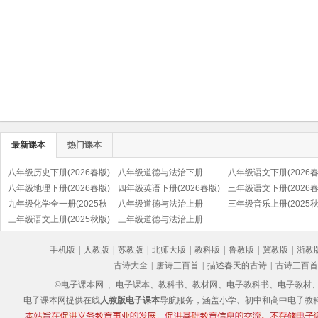
最新课本
热门课本
八年级历史下册(2026春版)
八年级道德与法治下册
八年级语文下册(2026春
(部编版)
八年级地理下册(2026春版)
(2026春版)(部编版)
四年级英语下册(2026春版)
(部编版)
三年级语文下册(2026春
九年级化学全一册(2025秋
(PEP)
八年级道德与法治上册
(部编版)
三年级音乐上册(2025秋
版)
三年级语文上册(2025秋版)
(2025秋版)(部编版)
三年级道德与法治上册
(五线谱)
(部编版)
(2025秋版)(部编版)
手机版
|
人教版
|
苏教版
|
北师大版
|
教科版
|
鲁教版
|
冀教版
|
浙教
古诗大全
|
唐诗三百首
|
描述春天的古诗
|
古诗三百首
©电子课本网
、电子课本、教科书、教材网、电子教科书、电子教材、电子书
电子课本网提供在线
人教版电子课本
导航服务，涵盖小学、初中和高中电子教