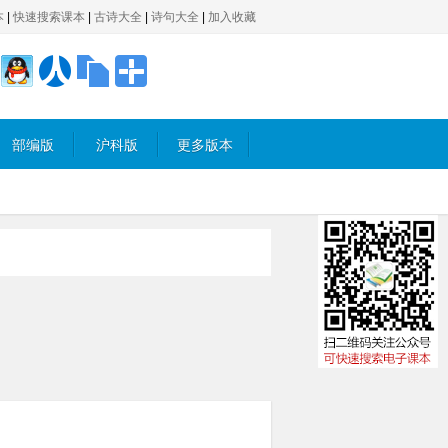
本
|
快速搜索课本
|
古诗大全
|
诗句大全
|
加入收藏
部编版
沪科版
更多版本