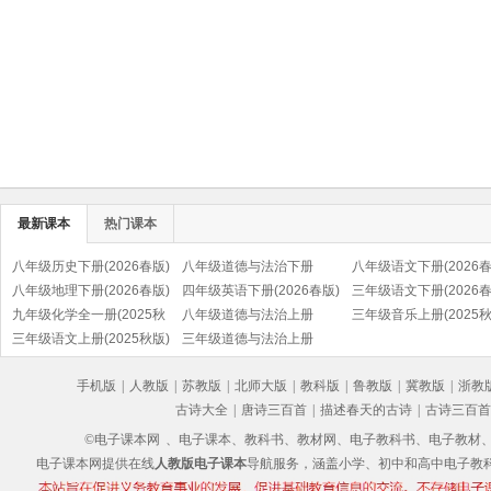
最新课本
热门课本
八年级历史下册(2026春版)
八年级道德与法治下册
八年级语文下册(2026春
(部编版)
八年级地理下册(2026春版)
(2026春版)(部编版)
四年级英语下册(2026春版)
(部编版)
三年级语文下册(2026春
九年级化学全一册(2025秋
(PEP)
八年级道德与法治上册
(部编版)
三年级音乐上册(2025秋
版)
三年级语文上册(2025秋版)
(2025秋版)(部编版)
三年级道德与法治上册
(五线谱)
(部编版)
(2025秋版)(部编版)
手机版
|
人教版
|
苏教版
|
北师大版
|
教科版
|
鲁教版
|
冀教版
|
浙教
古诗大全
|
唐诗三百首
|
描述春天的古诗
|
古诗三百首
©电子课本网
、电子课本、教科书、教材网、电子教科书、电子教材、电子书
电子课本网提供在线
人教版电子课本
导航服务，涵盖小学、初中和高中电子教