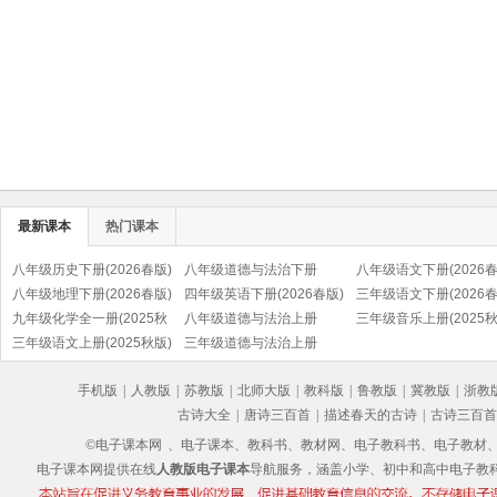
最新课本
热门课本
八年级历史下册(2026春版)
八年级道德与法治下册
八年级语文下册(2026春
(部编版)
八年级地理下册(2026春版)
(2026春版)(部编版)
四年级英语下册(2026春版)
(部编版)
三年级语文下册(2026春
九年级化学全一册(2025秋
(PEP)
八年级道德与法治上册
(部编版)
三年级音乐上册(2025秋
版)
三年级语文上册(2025秋版)
(2025秋版)(部编版)
三年级道德与法治上册
(五线谱)
(部编版)
(2025秋版)(部编版)
手机版
|
人教版
|
苏教版
|
北师大版
|
教科版
|
鲁教版
|
冀教版
|
浙教
古诗大全
|
唐诗三百首
|
描述春天的古诗
|
古诗三百首
©电子课本网
、电子课本、教科书、教材网、电子教科书、电子教材、电子书
电子课本网提供在线
人教版电子课本
导航服务，涵盖小学、初中和高中电子教