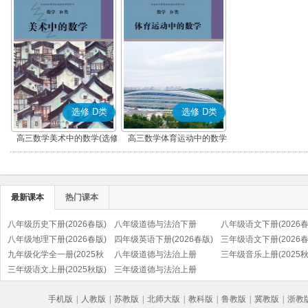
选修 D类
选修 D类
高三数学美术中的数学(选修
高三数学体育运动中的数学
D类)
(选修 D类)
最新课本
热门课本
八年级历史下册(2026春版)
八年级道德与法治下册
八年级语文下册(2026春
(部编版)
八年级地理下册(2026春版)
(2026春版)(部编版)
四年级英语下册(2026春版)
(部编版)
三年级语文下册(2026春
九年级化学全一册(2025秋
(PEP)
八年级道德与法治上册
(部编版)
三年级音乐上册(2025秋
版)
三年级语文上册(2025秋版)
(2025秋版)(部编版)
三年级道德与法治上册
(五线谱)
(部编版)
(2025秋版)(部编版)
手机版
|
人教版
|
苏教版
|
北师大版
|
教科版
|
鲁教版
|
冀教版
|
浙教