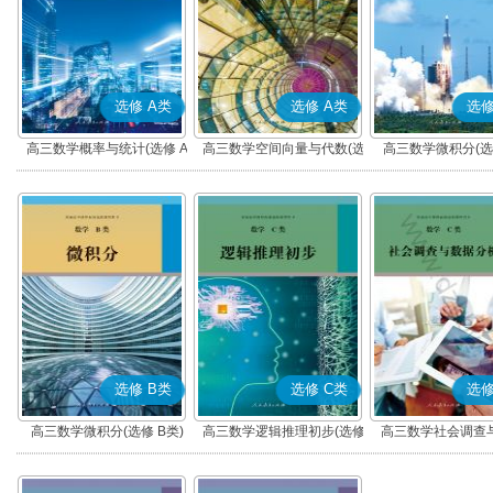
选修 A类
选修 A类
选修
高三数学概率与统计(选修 A
高三数学空间向量与代数(选
高三数学微积分(选修
类)
修 A类)
选修 B类
选修 C类
选修
高三数学微积分(选修 B类)
高三数学逻辑推理初步(选修
高三数学社会调查
C类)
析(选修 C类