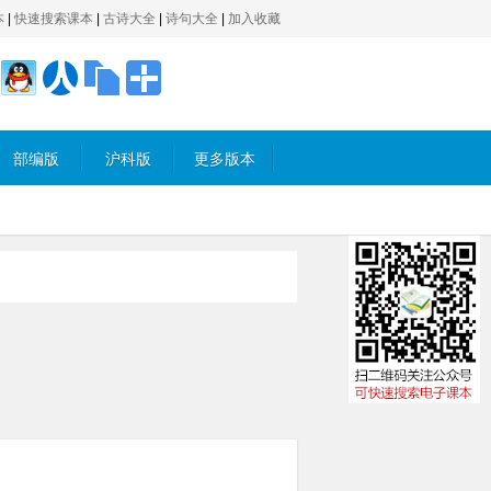
本
|
快速搜索课本
|
古诗大全
|
诗句大全
|
加入收藏
部编版
沪科版
更多版本