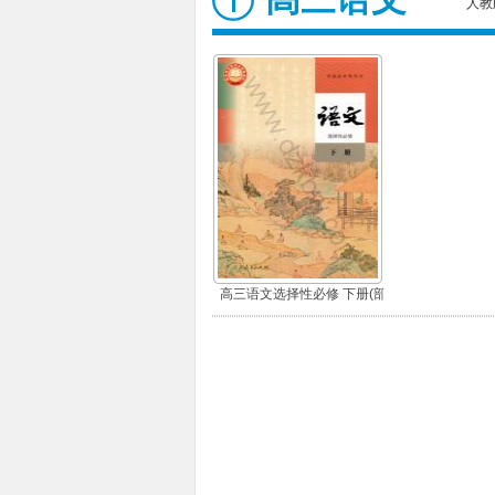
人教
高三语文选择性必修 下册(部
编版)