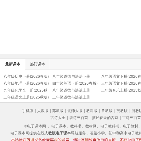
最新课本
热门课本
八年级历史下册(2026春版)
八年级道德与法治下册
八年级语文下册(2026春
(部编版)
八年级地理下册(2026春版)
(2026春版)(部编版)
四年级英语下册(2026春版)
(部编版)
三年级语文下册(2026春
九年级化学全一册(2025秋
(PEP)
八年级道德与法治上册
(部编版)
三年级音乐上册(2025秋
版)
三年级语文上册(2025秋版)
(2025秋版)(部编版)
三年级道德与法治上册
(五线谱)
(部编版)
(2025秋版)(部编版)
手机版
|
人教版
|
苏教版
|
北师大版
|
教科版
|
鲁教版
|
冀教版
|
浙教
古诗大全
|
唐诗三百首
|
描述春天的古诗
|
古诗三百首
©电子课本网
、电子课本、教科书、教材网、电子教科书、电子教材、电子书
电子课本网提供在线
人教版电子课本
导航服务，涵盖小学、初中和高中电子教