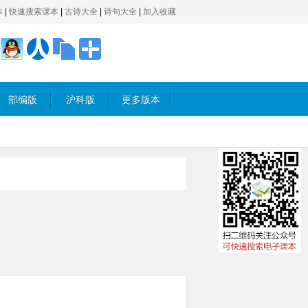
本
|
快速搜索课本
|
古诗大全
|
诗句大全
|
加入收藏
部编版
沪科版
更多版本