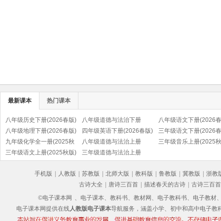
最新课本
热门课本
八年级历史下册(2026春版)
八年级道德与法治下册
八年级语文下册(2026春
(部编版)
八年级地理下册(2026春版)
(2026春版)(部编版)
四年级英语下册(2026春版)
(部编版)
三年级语文下册(2026春
九年级化学全一册(2025秋
(PEP)
八年级道德与法治上册
(部编版)
三年级音乐上册(2025秋
版)
三年级语文上册(2025秋版)
(2025秋版)(部编版)
三年级道德与法治上册
(五线谱)
(部编版)
(2025秋版)(部编版)
手机版
|
人教版
|
苏教版
|
北师大版
|
教科版
|
鲁教版
|
冀教版
|
浙教
古诗大全
|
唐诗三百首
|
描述春天的古诗
|
古诗三百首
©电子课本网
、电子课本、教科书、教材网、电子教科书、电子教材、电子书
电子课本网提供在线
人教版电子课本
导航服务，涵盖小学、初中和高中电子教