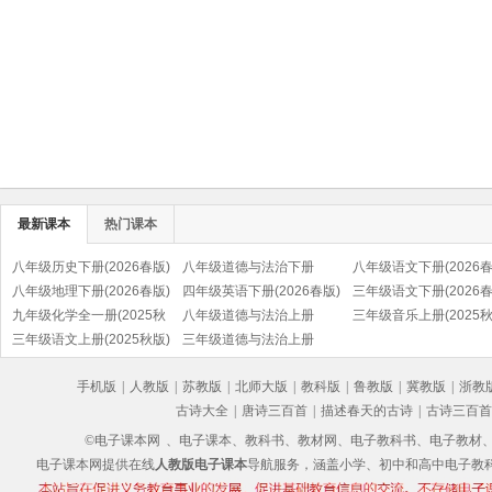
最新课本
热门课本
八年级历史下册(2026春版)
八年级道德与法治下册
八年级语文下册(2026春
(部编版)
八年级地理下册(2026春版)
(2026春版)(部编版)
四年级英语下册(2026春版)
(部编版)
三年级语文下册(2026春
九年级化学全一册(2025秋
(PEP)
八年级道德与法治上册
(部编版)
三年级音乐上册(2025秋
版)
三年级语文上册(2025秋版)
(2025秋版)(部编版)
三年级道德与法治上册
(五线谱)
(部编版)
(2025秋版)(部编版)
手机版
|
人教版
|
苏教版
|
北师大版
|
教科版
|
鲁教版
|
冀教版
|
浙教
古诗大全
|
唐诗三百首
|
描述春天的古诗
|
古诗三百首
©电子课本网
、电子课本、教科书、教材网、电子教科书、电子教材、电子书
电子课本网提供在线
人教版电子课本
导航服务，涵盖小学、初中和高中电子教