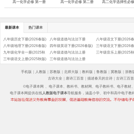
高一化学必修 第一册
高一化学必修 第二册
高二化学选择性必修
应原理
最新课本
热门课本
八年级历史下册(2026春版)
八年级道德与法治下册
八年级语文下册(2026春
(部编版)
八年级地理下册(2026春版)
(2026春版)(部编版)
四年级英语下册(2026春版)
(部编版)
三年级语文下册(2026春
九年级化学全一册(2025秋
(PEP)
八年级道德与法治上册
(部编版)
三年级音乐上册(2025秋
版)
三年级语文上册(2025秋版)
(2025秋版)(部编版)
三年级道德与法治上册
(五线谱)
(部编版)
(2025秋版)(部编版)
手机版
|
人教版
|
苏教版
|
北师大版
|
教科版
|
鲁教版
|
冀教版
|
浙教
古诗大全
|
唐诗三百首
|
描述春天的古诗
|
古诗三百首
©电子课本网
、电子课本、教科书、教材网、电子教科书、电子教材、电子书
电子课本网提供在线
人教版电子课本
导航服务，涵盖小学、初中和高中电子教