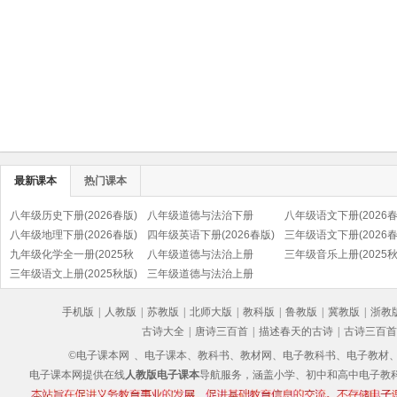
最新课本
热门课本
八年级历史下册(2026春版)
八年级道德与法治下册
八年级语文下册(2026春
(部编版)
八年级地理下册(2026春版)
(2026春版)(部编版)
四年级英语下册(2026春版)
(部编版)
三年级语文下册(2026春
九年级化学全一册(2025秋
(PEP)
八年级道德与法治上册
(部编版)
三年级音乐上册(2025秋
版)
三年级语文上册(2025秋版)
(2025秋版)(部编版)
三年级道德与法治上册
(五线谱)
(部编版)
(2025秋版)(部编版)
手机版
|
人教版
|
苏教版
|
北师大版
|
教科版
|
鲁教版
|
冀教版
|
浙教
古诗大全
|
唐诗三百首
|
描述春天的古诗
|
古诗三百首
©电子课本网
、电子课本、教科书、教材网、电子教科书、电子教材、电子书
电子课本网提供在线
人教版电子课本
导航服务，涵盖小学、初中和高中电子教