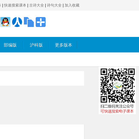
本
|
快速搜索课本
|
古诗大全
|
诗句大全
|
加入收藏
部编版
沪科版
更多版本