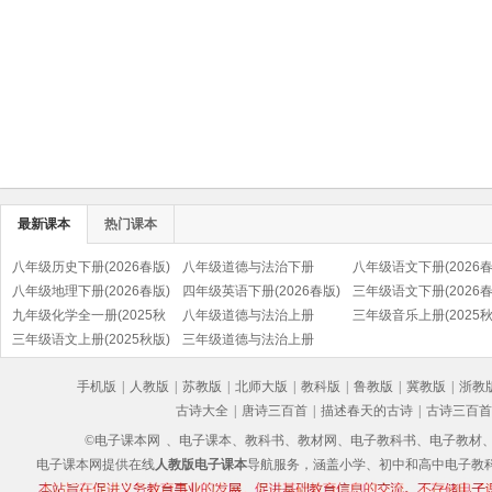
最新课本
热门课本
八年级历史下册(2026春版)
八年级道德与法治下册
八年级语文下册(2026春
(部编版)
八年级地理下册(2026春版)
(2026春版)(部编版)
四年级英语下册(2026春版)
(部编版)
三年级语文下册(2026春
九年级化学全一册(2025秋
(PEP)
八年级道德与法治上册
(部编版)
三年级音乐上册(2025秋
版)
三年级语文上册(2025秋版)
(2025秋版)(部编版)
三年级道德与法治上册
(五线谱)
(部编版)
(2025秋版)(部编版)
手机版
|
人教版
|
苏教版
|
北师大版
|
教科版
|
鲁教版
|
冀教版
|
浙教
古诗大全
|
唐诗三百首
|
描述春天的古诗
|
古诗三百首
©电子课本网
、电子课本、教科书、教材网、电子教科书、电子教材、电子书
电子课本网提供在线
人教版电子课本
导航服务，涵盖小学、初中和高中电子教