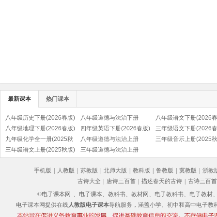
最新课本
热门课本
八年级历史下册(2026春版)
八年级道德与法治下册
八年级语文下册(2026春
(部编版)
八年级地理下册(2026春版)
(2026春版)(部编版)
四年级英语下册(2026春版)
(部编版)
三年级语文下册(2026春
九年级化学全一册(2025秋
(PEP)
八年级道德与法治上册
(部编版)
三年级音乐上册(2025秋
版)
三年级语文上册(2025秋版)
(2025秋版)(部编版)
三年级道德与法治上册
(五线谱)
(部编版)
(2025秋版)(部编版)
手机版
|
人教版
|
苏教版
|
北师大版
|
教科版
|
鲁教版
|
冀教版
|
浙教
古诗大全
|
唐诗三百首
|
描述春天的古诗
|
古诗三百首
©电子课本网
、电子课本、教科书、教材网、电子教科书、电子教材、电子书
电子课本网提供在线
人教版电子课本
导航服务，涵盖小学、初中和高中电子教