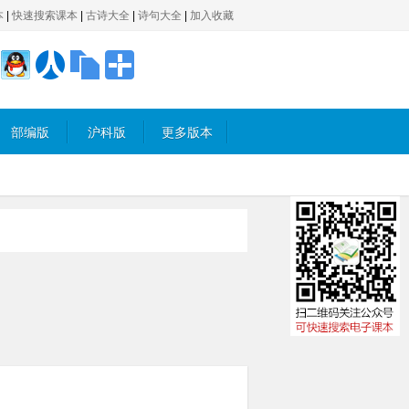
本
|
快速搜索课本
|
古诗大全
|
诗句大全
|
加入收藏
部编版
沪科版
更多版本