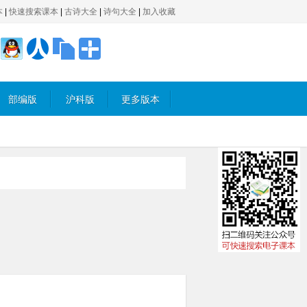
本
|
快速搜索课本
|
古诗大全
|
诗句大全
|
加入收藏
部编版
沪科版
更多版本