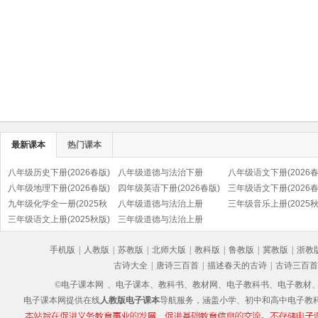
最新课本
热门课本
八年级历史下册(2026春版)
八年级道德与法治下册
八年级语文下册(2026春
(部编版)
八年级地理下册(2026春版)
(2026春版)(部编版)
四年级英语下册(2026春版)
(部编版)
三年级语文下册(2026春
九年级化学全一册(2025秋
(PEP)
八年级道德与法治上册
(部编版)
三年级音乐上册(2025秋
版)
三年级语文上册(2025秋版)
(2025秋版)(部编版)
三年级道德与法治上册
(五线谱)
(部编版)
(2025秋版)(部编版)
手机版
|
人教版
|
苏教版
|
北师大版
|
教科版
|
鲁教版
|
冀教版
|
浙教
古诗大全
|
唐诗三百首
|
描述春天的古诗
|
古诗三百首
©电子课本网
、电子课本、教科书、教材网、电子教科书、电子教材、电子书
电子课本网提供在线
人教版电子课本
导航服务，涵盖小学、初中和高中电子教