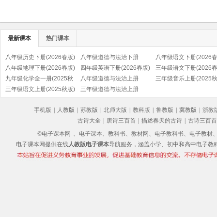
最新课本
热门课本
八年级历史下册(2026春版)
八年级道德与法治下册
八年级语文下册(2026春
(部编版)
八年级地理下册(2026春版)
(2026春版)(部编版)
四年级英语下册(2026春版)
(部编版)
三年级语文下册(2026春
九年级化学全一册(2025秋
(PEP)
八年级道德与法治上册
(部编版)
三年级音乐上册(2025秋
版)
三年级语文上册(2025秋版)
(2025秋版)(部编版)
三年级道德与法治上册
(五线谱)
(部编版)
(2025秋版)(部编版)
手机版
|
人教版
|
苏教版
|
北师大版
|
教科版
|
鲁教版
|
冀教版
|
浙教
古诗大全
|
唐诗三百首
|
描述春天的古诗
|
古诗三百首
©电子课本网
、电子课本、教科书、教材网、电子教科书、电子教材、电子书
电子课本网提供在线
人教版电子课本
导航服务，涵盖小学、初中和高中电子教