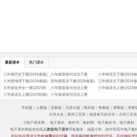
最新课本
热门课本
八年级历史下册(2026春版)
八年级道德与法治下册
八年级语文下册(2026春
(部编版)
八年级地理下册(2026春版)
(2026春版)(部编版)
四年级英语下册(2026春版)
(部编版)
三年级语文下册(2026春
九年级化学全一册(2025秋
(PEP)
八年级道德与法治上册
(部编版)
三年级音乐上册(2025秋
版)
三年级语文上册(2025秋版)
(2025秋版)(部编版)
三年级道德与法治上册
(五线谱)
(部编版)
(2025秋版)(部编版)
手机版
|
人教版
|
苏教版
|
北师大版
|
教科版
|
鲁教版
|
冀教版
|
浙教
古诗大全
|
唐诗三百首
|
描述春天的古诗
|
古诗三百首
©电子课本网
、电子课本、教科书、教材网、电子教科书、电子教材、电子书
电子课本网提供在线
人教版电子课本
导航服务，涵盖小学、初中和高中电子教