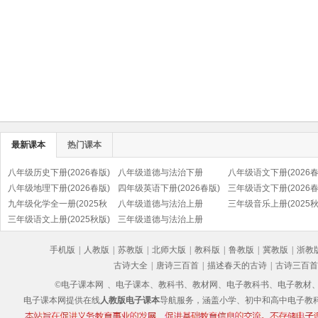
最新课本
热门课本
八年级历史下册(2026春版)
八年级道德与法治下册
八年级语文下册(2026春
(部编版)
八年级地理下册(2026春版)
(2026春版)(部编版)
四年级英语下册(2026春版)
(部编版)
三年级语文下册(2026春
九年级化学全一册(2025秋
(PEP)
八年级道德与法治上册
(部编版)
三年级音乐上册(2025秋
版)
三年级语文上册(2025秋版)
(2025秋版)(部编版)
三年级道德与法治上册
(五线谱)
(部编版)
(2025秋版)(部编版)
手机版
|
人教版
|
苏教版
|
北师大版
|
教科版
|
鲁教版
|
冀教版
|
浙教
古诗大全
|
唐诗三百首
|
描述春天的古诗
|
古诗三百首
©电子课本网
、电子课本、教科书、教材网、电子教科书、电子教材、电子书
电子课本网提供在线
人教版电子课本
导航服务，涵盖小学、初中和高中电子教