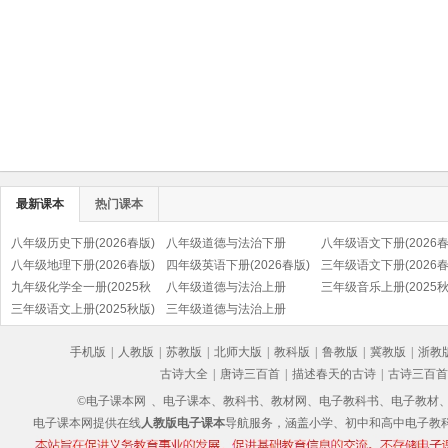
最新课本
热门课本
八年级历史下册(2026春版)
八年级道德与法治下册
八年级语文下册(2026春
(部编版)
八年级地理下册(2026春版)
(2026春版)(部编版)
四年级英语下册(2026春版)
(部编版)
三年级语文下册(2026春
九年级化学全一册(2025秋
(PEP)
八年级道德与法治上册
(部编版)
三年级音乐上册(2025秋
版)
三年级语文上册(2025秋版)
(2025秋版)(部编版)
三年级道德与法治上册
(五线谱)
(部编版)
(2025秋版)(部编版)
手机版
|
人教版
|
苏教版
|
北师大版
|
教科版
|
鲁教版
|
冀教版
|
浙教
古诗大全
|
唐诗三百首
|
描述春天的古诗
|
古诗三百首
©电子课本网
、电子课本、教科书、教材网、电子教科书、电子教材、电子书
电子课本网提供在线
人教版电子课本
导航服务，涵盖小学、初中和高中电子教