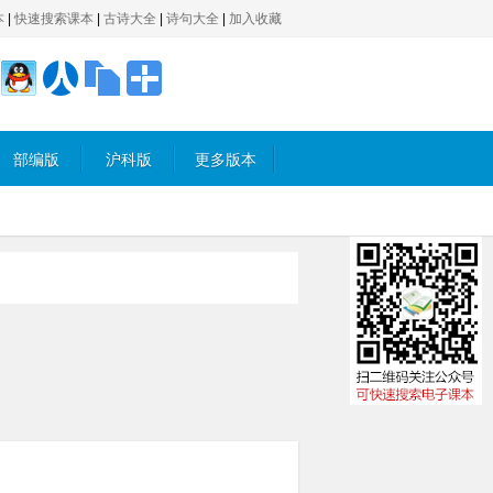
本
|
快速搜索课本
|
古诗大全
|
诗句大全
|
加入收藏
部编版
沪科版
更多版本