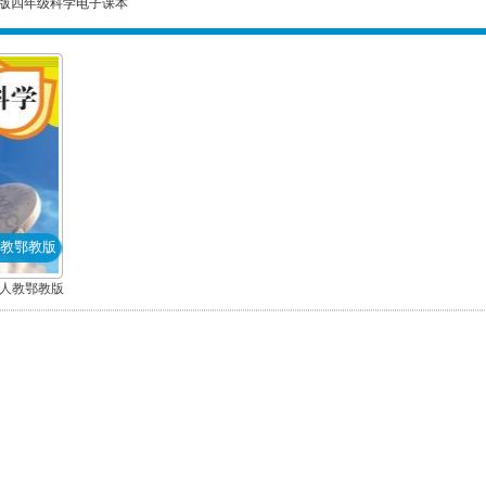
版四年级科学电子课本
教鄂教版
人教鄂教版)