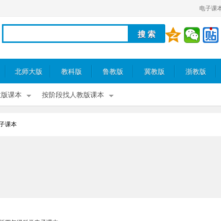
电子课
北师大版
教科版
鲁教版
冀教版
浙教版
教版课本
按阶段找人教版课本
子课本