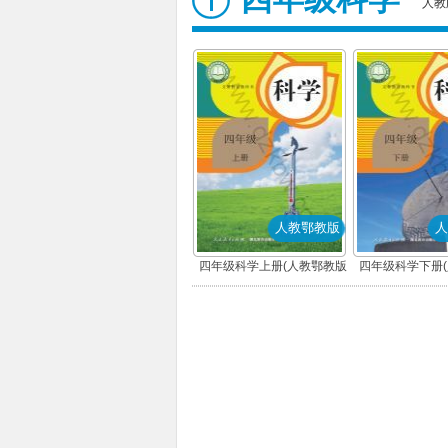
人教
人教鄂教版
人
四年级科学上册(人教鄂教版)
四年级科学下册(