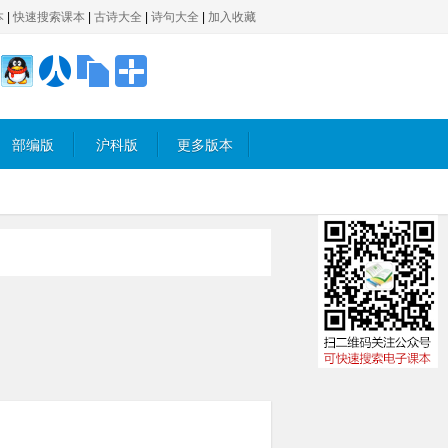
本
|
快速搜索课本
|
古诗大全
|
诗句大全
|
加入收藏
部编版
沪科版
更多版本