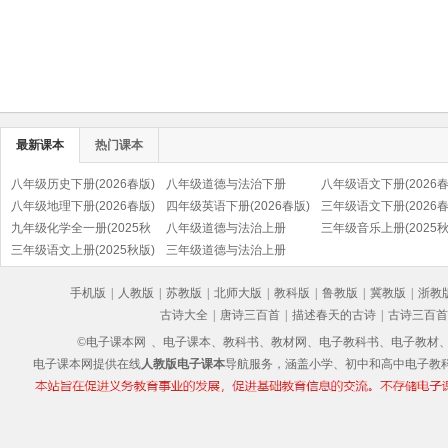
最新课本
热门课本
八年级历史下册(2026春版)
八年级道德与法治下册
八年级语文下册(2026春
(部编版)
八年级地理下册(2026春版)
(2026春版)(部编版)
四年级英语下册(2026春版)
(部编版)
三年级语文下册(2026春
九年级化学全一册(2025秋
(PEP)
八年级道德与法治上册
(部编版)
三年级音乐上册(2025秋
版)
三年级语文上册(2025秋版)
(2025秋版)(部编版)
三年级道德与法治上册
(五线谱)
(部编版)
(2025秋版)(部编版)
手机版
|
人教版
|
苏教版
|
北师大版
|
教科版
|
鲁教版
|
冀教版
|
浙教
古诗大全
|
唐诗三百首
|
描述春天的古诗
|
古诗三百首
©电子课本网
、电子课本、教科书、教材网、电子教科书、电子教材、电子书
电子课本网提供在线
人教版电子课本
导航服务，涵盖小学、初中和高中电子教