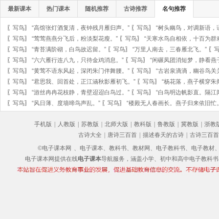
最新课本
热门课本
随机推荐
古诗推荐
名句推荐
〖
写鸟
〗
“高馆张灯酒复清，夜钟残月雁归声。”
〖
写鸟
〗
“树头幽鸟，对调新语，
〖
写鸟
〗
“莺莺燕燕分飞后，粉淡梨花瘦。”
〖
写鸟
〗
“天寒水鸟自相依，十百为群
〖
写鸟
〗
“青苔满阶砌，白鸟故迟留。”
〖
写鸟
〗
“万里人南去，三春雁北飞。”
〖
〖
写鸟
〗
“六六雁行连八九，只待金鸡消息。”
〖
写鸟
〗
“闲碾凤团消短梦，静看燕
〖
写鸟
〗
“黄莺不语东风起，深闭朱门伴舞腰。”
〖
写鸟
〗
“古岩泉滴滴，幽谷鸟关
〖
写鸟
〗
“君思我、回首处，正江涵秋影雁初飞。”
〖
写鸟
〗
“杨花落，燕子横穿朱
〖
写鸟
〗
“游丝冉冉花枝静，青壁迢迢白鸟过。”
〖
写鸟
〗
“白鸟明边帆影直。隔江
〖
写鸟
〗
“风日薄、度墙啼鸟声乱。”
〖
写鸟
〗
“楼殿无人春画长。燕子归来依旧忙。
手机版
|
人教版
|
苏教版
|
北师大版
|
教科版
|
鲁教版
|
冀教版
|
浙教
古诗大全
|
唐诗三百首
|
描述春天的古诗
|
古诗三百首
©电子课本网
、电子课本、教科书、教材网、电子教科书、电子教材、电子书
电子课本网提供在线
电子课本
导航服务，涵盖小学、初中和高中电子教科书