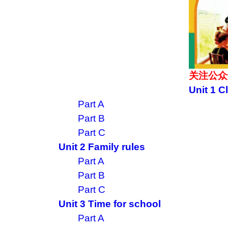
关注公众
Unit 1 C
Part A
Part B
Part C
Unit 2 Family rules
Part A
Part B
Part C
Unit 3 Time for school
Part A