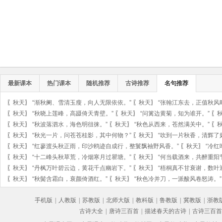
最新课本
热门课本
随机推荐
古诗推荐
名句推荐
〖
秋天
〗
“渐秋阑、雪清玉瘦，向人无限依依。”
〖
秋天
〗
“张翰江东去，正值秋风
〖
秋天
〗
“秋晓上莲峰，高蹑倚天青壁。”
〖
秋天
〗
“问篱边黄菊，知为谁开。”
〖
〖
秋天
〗
“秋波落泗水，海色明徂徕。”
〖
秋天
〗
“秋色从西来，苍然满关中。”
〖
〖
秋天
〗
“秋光一片，问苍苍桂影，其中何物？”
〖
秋天
〗
“吹到一片秋香，清辉了
〖
秋天
〗
“红蓼渡头秋正雨，印沙鸥迹自成行，整鬟飘袖野风香。”
〖
秋天
〗
“冷
〖
秋天
〗
“十二峰头秋草荒，冷烟寒月过瞿塘。”
〖
秋天
〗
“何当载酒来，共醉重阳
〖
秋天
〗
“丹枫万叶碧云边，黄花千点幽岩下。”
〖
秋天
〗
“梧桐真不甘衰谢，数叶
〖
秋天
〗
“秋鬓含霜白，衰颜倚酒红。”
〖
秋天
〗
“秋色冷并刀，一派酸风卷怒涛。”
手机版
|
人教版
|
苏教版
|
北师大版
|
教科版
|
鲁教版
|
冀教版
|
浙教
古诗大全
|
唐诗三百首
|
描述春天的古诗
|
古诗三百首