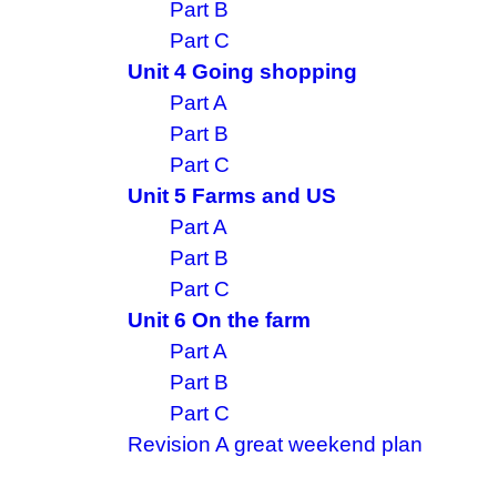
Part B
Part C
Unit 4 Going shopping
Part A
Part B
Part C
Unit 5 Farms and US
Part A
Part B
Part C
Unit 6 On the farm
Part A
Part B
Part C
Revision A great weekend plan