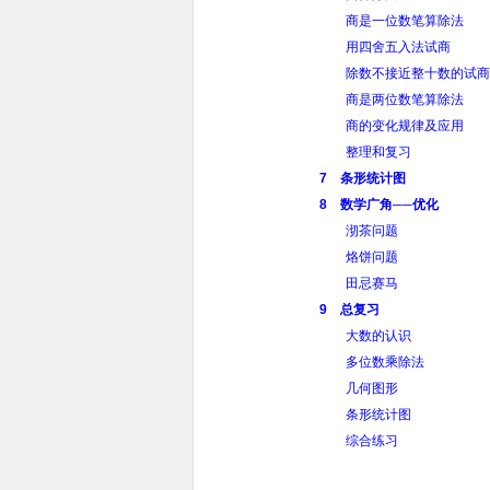
商是一位数笔算除法
用四舍五入法试商
除数不接近整十数的试商
商是两位数笔算除法
商的变化规律及应用
整理和复习
7 条形统计图
8 数学广角──优化
沏茶问题
烙饼问题
田忌赛马
9 总复习
大数的认识
多位数乘除法
几何图形
条形统计图
综合练习