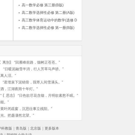
高一数学必修 第三册(B版)
高二数学选择性必修 第二册(A版)
高三数学体育运动中的数学(选修 D类)
高二数学选择性必修 第一册(B版)
〖
离别
〗
“回雁峰前路，烟树正苍苍。”
〗
“日暖泥融雪半消，行人芳草马声骄。”
离人泪。”
〗
“君埋泉下泥销骨，我寄人间雪满头。”
杯酒，江湖夜雨十年灯。”
”
〖
思念
〗
“日色欲尽花含烟，月明欲素愁不眠。”
能。”
萧黄叶闭疏窗，沉思往事立残阳。”
孤光。把盏凄然北望。”
沪科教版
|
青岛版
|
北京版
|
更多版本