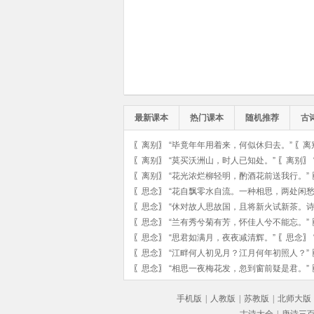
最新课本
热门课本
随机推荐
古
〖
离别
〗
“毕竟年年用着来，何似休归去。”
〖
离
〖
离别
〗
“莫买沃洲山，时人已知处。”
〖
离别
〗
〖
离别
〗
“花光浓烂柳轻明，酌酒花前送我行。”
〖
思念
〗
“花自飘零水自流。一种相思，两处闲愁
〖
思念
〗
“休对故人思故国，且将新火试新茶。诗
〖
思念
〗
“兰有秀兮菊有芳，怀佳人兮不能忘。”
〖
思念
〗
“思君如满月，夜夜减清辉。”
〖
思念
〗
〖
思念
〗
“江畔何人初见月？江月何年初照人？”
〖
思念
〗
“相思一夜梅花发，忽到窗前疑是君。”
手机版
|
人教版
|
苏教版
|
北师大版