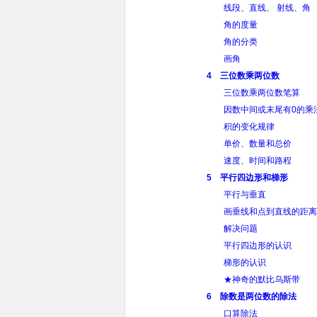
线段、直线、 射线、角
角的度量
角的分类
画角
4 三位数乘两位数
三位数乘两位数笔算
因数中间或末尾有0的乘
积的变化规律
单价、数量和总价
速度、时间和路程
5 平行四边形和梯形
平行与垂直
画垂线和点到直线的距离
解决问题
平行四边形的认识
梯形的认识
★神奇的默比乌斯带
6 除数是两位数的除法
口算除法