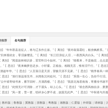
诗推荐
名句推荐
别
〗
“年年郡县送征人，将与辽东作丘坂。”
〖
离别
〗
“夜吟敲落霜红，船傍枫桥系。”
“归来视幼女，零泪缘缨流。”
〖
离别
〗
“长江巨浪征人泪，一夜西风共白头。”
〖
离别
〖
离别
〗
“闻道故林相识多，罢官昨日今如何。”
〖
离别
〗
“细看来，不是杨花，点点是
。”
〖
思念
〗
“夜来幽梦忽还乡。小轩窗。正梳妆。相顾无言，惟有泪千行。”
〖
思念
酒趁年华。”
〖
思念
〗
“人言落日是天涯，望极天涯不见家。”
〖
思念
〗
“桃李春风一
〖
思念
〗
“渐行渐远渐无书，水阔鱼沉何处问。”
〖
思念
〗
“系我一生心，负你千行泪。
“云中谁寄锦书来，雁字回时，月满西楼。”
〖
思念
〗
“我居北海君南海，寄雁传书谢不
〖
思念
〗
“此情无计可消除，才下眉头，却上心头。”
〖
思念
〗
“谁念西风独自凉，萧
〖
思念
〗
“风一更，雪一更，聒碎乡心梦不成，故园无此声。”
〖
思念
〗
“中秋谁与共
|
教科版
|
鲁教版
|
冀教版
|
浙教版
|
粤教版
|
湘教版
|
仁爱版
|
外研版
|
译林版
|