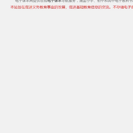
电子课本网提供在线
电子课本
导航服务，涵盖小学、初中和高中电子教科书