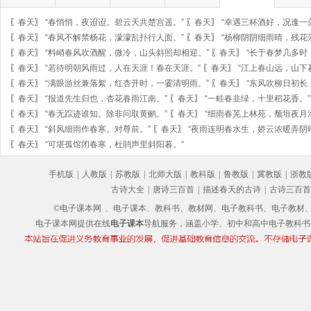
〖
春天
〗
“春悄悄，夜迢迢。碧云天共楚宫遥。”
〖
春天
〗
“幸遇三杯酒好，况逢一
〖
春天
〗
“春风不解禁杨花，濛濛乱扑行人面。”
〖
春天
〗
“杨柳阴阴细雨晴，残花
〖
春天
〗
“料峭春风吹酒醒，微冷，山头斜照却相迎。”
〖
春天
〗
“长于春梦几多时
〖
春天
〗
“若待明朝风雨过，人在天涯！春在天涯。”
〖
春天
〗
“江上春山远，山下
〖
春天
〗
“满眼游丝兼落絮，红杏开时，一霎清明雨。”
〖
春天
〗
“东风吹柳日初长
〖
春天
〗
“报道先生归也，杏花春雨江南。”
〖
春天
〗
“一畦春韭绿，十里稻花香。”
〖
春天
〗
“春无踪迹谁知。除非问取黄鹂。”
〖
春天
〗
“细雨春芜上林苑，颓垣夜月
〖
春天
〗
“斜风细雨作春寒。对尊前。”
〖
春天
〗
“夜雨连明春水生，娇云浓暖弄阴
〖
春天
〗
“可堪孤馆闭春寒，杜鹃声里斜阳暮。”
手机版
|
人教版
|
苏教版
|
北师大版
|
教科版
|
鲁教版
|
冀教版
|
浙教
古诗大全
|
唐诗三百首
|
描述春天的古诗
|
古诗三百首
©电子课本网
、电子课本、教科书、教材网、电子教科书、电子教材、电子书
电子课本网提供在线
电子课本
导航服务，涵盖小学、初中和高中电子教科书