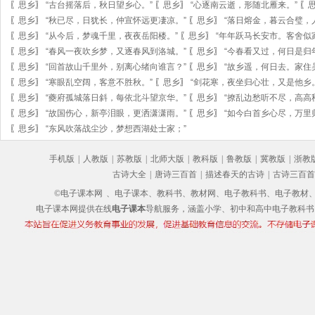
〖
思乡
〗
“古台摇落后，秋日望乡心。”
〖
思乡
〗
“心逐南云逝，形随北雁来。”
〖
〖
思乡
〗
“秋已尽，日犹长，仲宣怀远更凄凉。”
〖
思乡
〗
“落日熔金，暮云合璧，
〖
思乡
〗
“从今后，梦魂千里，夜夜岳阳楼。”
〖
思乡
〗
“年年跃马长安市。客舍似
〖
思乡
〗
“春风一夜吹乡梦，又逐春风到洛城。”
〖
思乡
〗
“今春看又过，何日是归
〖
思乡
〗
“回首故山千里外，别离心绪向谁言？”
〖
思乡
〗
“故乡遥，何日去。家住
〖
思乡
〗
“寒眼乱空阔，客意不胜秋。”
〖
思乡
〗
“剑花寒，夜坐归心壮，又是他乡。
〖
思乡
〗
“夔府孤城落日斜，每依北斗望京华。”
〖
思乡
〗
“撩乱边愁听不尽，高高
〖
思乡
〗
“故国伤心，新亭泪眼，更洒潇潇雨。”
〖
思乡
〗
“如今白首乡心尽，万里
〖
思乡
〗
“东风吹落战尘沙，梦想西湖处士家；”
手机版
|
人教版
|
苏教版
|
北师大版
|
教科版
|
鲁教版
|
冀教版
|
浙教
古诗大全
|
唐诗三百首
|
描述春天的古诗
|
古诗三百首
©电子课本网
、电子课本、教科书、教材网、电子教科书、电子教材、电子书
电子课本网提供在线
电子课本
导航服务，涵盖小学、初中和高中电子教科书