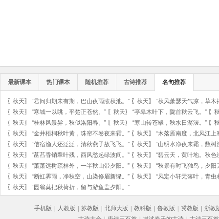
最新课本
热门课本
随机推荐
古诗推荐
名句推荐
〖
秋天
〗
“君问归期未有期，巴山夜雨涨秋池。”
〖
秋天
〗
“秋风萧瑟天气凉，草木
〖
秋天
〗
“寒城一以眺，平楚正苍然。”
〖
秋天
〗
“亭皋木叶下，陇首秋云飞。”
〖
〖
秋天
〗
“桂林风景异，秋似洛阳春。”
〖
秋天
〗
“寒山转苍翠，秋水日潺湲。”
〖
〖
秋天
〗
“金井梧桐秋叶黄，珠帘不卷夜来霜。”
〖
秋天
〗
“木落雁南度，北风江上
〖
秋天
〗
“信宿渔人还泛泛，清秋燕子故飞飞。”
〖
秋天
〗
“山明水净夜来霜，数树
〖
秋天
〗
“菡萏香销翠叶残，西风愁起绿波间。”
〖
秋天
〗
“碧云天，黄叶地。秋色
〖
秋天
〗
“萧萧远树疏林外，一半秋山带夕阳。”
〖
秋天
〗
“秋景有时飞独鸟，夕阳
〖
秋天
〗
“断虹霁雨，净秋空，山染修眉新绿。”
〖
秋天
〗
“风定小轩无落叶，青虫
〖
秋天
〗
“园翁莫把秋荷折，留与游鱼盖夕阳。”
手机版
|
人教版
|
苏教版
|
北师大版
|
教科版
|
鲁教版
|
冀教版
|
浙教