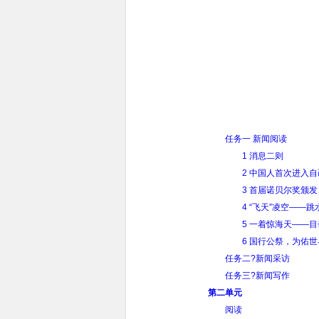
任务一 新闻阅读
1 消息二则
2 中国人首次进入
3 首届诺贝尔奖颁发
4 “飞天”凌空——
5 一着惊海天——
6 国行公祭，为佑
任务二?新闻采访
任务三?新闻写作
第二单元
阅读