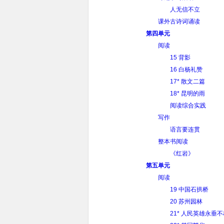
人无信不立
课外古诗词诵读
第四单元
阅读
15 背影
16 白杨礼赞
17* 散文二篇
18* 昆明的雨
阅读综合实践
写作
语言要连贯
整本书阅读
《红岩》
第五单元
阅读
19 中国石拱桥
20 苏州园林
21* 人民英雄永