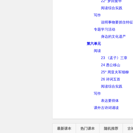
22* 梦回繁华
阅读综合实践
写作
说明事物要抓住特征
专题学习活动
身边的文化遗产
第六单元
阅读
23 《孟子》三章
24 愚公移山
25* 周亚夫军细柳
26 诗词五首
阅读综合实践
写作
表达要得体
课外古诗词诵读
最新课本
热门课本
随机推荐
古