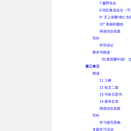
7 藤野先生
8 回忆鲁迅先生（
9* 天上有颗“南仁东
10* 美丽的颜色
阅读综合实践
写作
学写传记
整本书阅读
《红星照耀中国》 
第三单元
阅读
11 三峡
12 短文二篇
13 与朱元思书
14 唐诗五首
阅读综合实践
写作
学习描写景物
专题学习活动