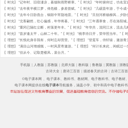
〖
时光
〗
“记年时、旧宿凄凉，暮烟秋雨野桥寒。”
〖
时光
〗
“年时俯仰过，功名宜
〖
时光
〗
“去年夜半横江梦，倚危樯，参差曾赋。”
〖
时光
〗
“几砚昔年游，于今成
〖
时光
〗
“去年今日卧燕台，铜鼓中宵隐地雷。”
〖
时光
〗
“旦别河桥杨柳风，夕卧
〖
时光
〗
“北客翩然，壮心偏感，年华将暮。”
〖
时光
〗
“三年遇寒食，尽在洛阳城
〖
时光
〗
“重冈已隔红尘断，村落更年丰。”
〖
时光
〗
“年华共，混同江水，流去几
〖
时光
〗
“昔岁逢太平，山林二十年。”
〖
时光
〗
“桃李待日开，荣华照当年。”
〖
〖
理想
〗
“长恨此身非我有，何时忘却营营。”
〖
理想
〗
“登鸾车，侍轩辕，遨游青
〖
理想
〗
“满目山河增感慨，一时风景寄遨游。”
〖
理想
〗
“何计长来此，闲眠过一
〖
理想
〗
“但从今、记取楚楼风，裴台月。”
手机版
|
人教版
|
苏教版
|
北师大版
|
教科版
|
鲁教版
|
冀教版
|
浙教
古诗大全
|
唐诗三百首
|
描述春天的古诗
|
古诗三百首
©电子课本网
、电子课本、教科书、教材网、电子教科书、电子教材、电子书
电子课本网提供在线
电子课本
导航服务，涵盖小学、初中和高中电子教科书