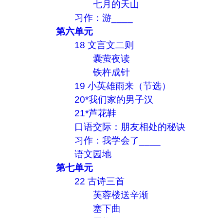
七月的天山
习作：游____
第六单元
18 文言文二则
囊萤夜读
铁杵成针
19 小英雄雨来（节选）
20*我们家的男子汉
21*芦花鞋
口语交际：朋友相处的秘诀
习作：我学会了____
语文园地
第七单元
22 古诗三首
芙蓉楼送辛渐
塞下曲