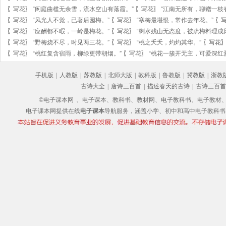
〖
写花
〗
“闲庭曲槛无余雪，流水空山有落霞。”
〖
写花
〗
“江南无所有，聊赠一枝
〖
写花
〗
“风光人不觉，已著后园梅。”
〖
写花
〗
“寒梅最堪恨，常作去年花。”
〖
〖
写花
〗
“应酬都不暇，一岭是梅花。”
〖
写花
〗
“剩水残山无态度，被疏梅料理成
〖
写花
〗
“野梅烧不尽，时见两三花。”
〖
写花
〗
“桃之夭夭，灼灼其华。”
〖
写花
〖
写花
〗
“桃红复含宿雨，柳绿更带朝烟。”
〖
写花
〗
“桃花一簇开无主，可爱深红
手机版
|
人教版
|
苏教版
|
北师大版
|
教科版
|
鲁教版
|
冀教版
|
浙教
古诗大全
|
唐诗三百首
|
描述春天的古诗
|
古诗三百首
©电子课本网
、电子课本、教科书、教材网、电子教科书、电子教材、电子书
电子课本网提供在线
电子课本
导航服务，涵盖小学、初中和高中电子教科书