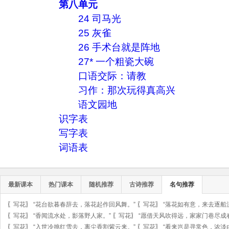
第八单元
24 司马光
25 灰雀
26 手术台就是阵地
27* 一个粗瓷大碗
口语交际：请教
习作：那次玩得真高兴
语文园地
识字表
写字表
词语表
最新课本
热门课本
随机推荐
古诗推荐
名句推荐
〖
写花
〗
“花台欲暮春辞去，落花起作回风舞。”
〖
写花
〗
“落花如有意，来去逐船
〖
写花
〗
“香闻流水处，影落野人家。”
〖
写花
〗
“愿借天风吹得远，家家门巷尽成
〖
写花
〗
“入世冷挑红雪去，离尘香割紫云来。”
〖
写花
〗
“看来岂是寻常色，浓淡