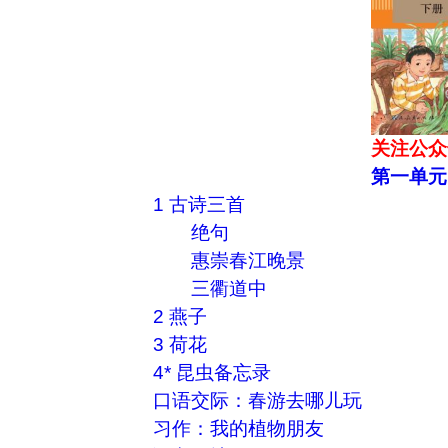
关注公众
第一单元
1 古诗三首
绝句
惠崇春江晚景
三衢道中
2 燕子
3 荷花
4* 昆虫备忘录
口语交际：春游去哪儿玩
习作：我的植物朋友