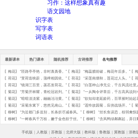
习作：这样想象真有趣
语文园地
识字表
写字表
词语表
最新课本
热门课本
随机推荐
古诗推荐
名句推荐
〖
梅花
〗
“匝路亭亭艳，非时裛裛香。”
〖
梅花
〗
“梅蕊腊前破，梅花年后多。”
〖
〖
荷花
〗
“芰荷迭映蔚，蒲稗相因依。”
〖
荷花
〗
“采莲南塘秋，莲花过人头。”
〖
〖
荷花
〗
“镜湖三百里，菡萏发荷花。”
〖
荷花
〗
“白莲种山净无尘，千古风流社里
〖
菊花
〗
“芳菊开林耀，青松冠岩列。”
〖
菊花
〗
“一从陶令评章后，千古高风说到
〖
菊花
〗
“暗暗淡淡紫，融融冶冶黄。”
〖
菊花
〗
“欲知却老延龄药，百草摧时始起
〖
菊花
〗
“采菊东篱下，悠然见南山。”
〖
菊花
〗
“遥怜故园菊，应傍战场开。”
〖
〖
柳树
〗
“为近都门多送别，长条折尽减春风。”
〖
柳树
〗
“丝长鱼误恐，枝弱禽惊
〖
柳树
〗
“一树春风千万枝，嫩于金色软于丝。”
〖
柳树
〗
“含风鸭绿粼粼起，弄日
手机版
|
人教版
|
苏教版
|
北师大版
|
教科版
|
鲁教版
|
冀教版
|
浙教