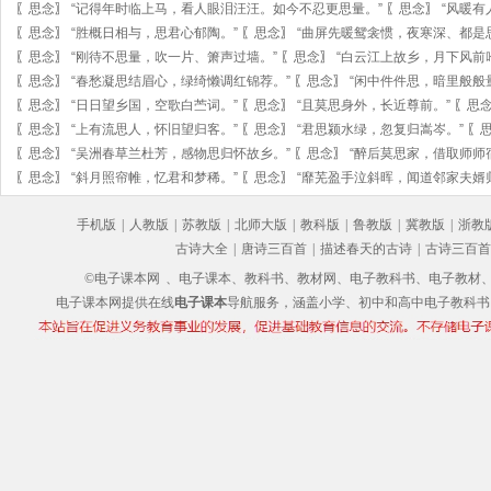
〖
思念
〗
“记得年时临上马，看人眼泪汪汪。如今不忍更思量。”
〖
思念
〗
“风暖有
〖
思念
〗
“胜概日相与，思君心郁陶。”
〖
思念
〗
“曲屏先暖鸳衾惯，夜寒深、都是
〖
思念
〗
“刚待不思量，吹一片、箫声过墙。”
〖
思念
〗
“白云江上故乡，月下风前
〖
思念
〗
“春愁凝思结眉心，绿绮懒调红锦荐。”
〖
思念
〗
“闲中件件思，暗里般般
〖
思念
〗
“日日望乡国，空歌白苎词。”
〖
思念
〗
“且莫思身外，长近尊前。”
〖
思
〖
思念
〗
“上有流思人，怀旧望归客。”
〖
思念
〗
“君思颍水绿，忽复归嵩岑。”
〖
〖
思念
〗
“吴洲春草兰杜芳，感物思归怀故乡。”
〖
思念
〗
“醉后莫思家，借取师师
〖
思念
〗
“斜月照帘帷，忆君和梦稀。”
〖
思念
〗
“靡芜盈手泣斜晖，闻道邻家夫婿
手机版
|
人教版
|
苏教版
|
北师大版
|
教科版
|
鲁教版
|
冀教版
|
浙教
古诗大全
|
唐诗三百首
|
描述春天的古诗
|
古诗三百首
©电子课本网
、电子课本、教科书、教材网、电子教科书、电子教材、电子书
电子课本网提供在线
电子课本
导航服务，涵盖小学、初中和高中电子教科书