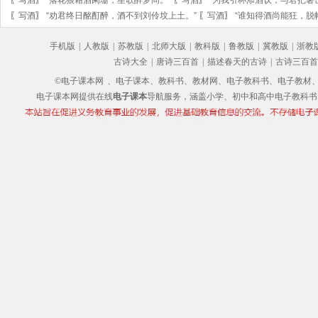
〖
写酒
〗
“劝君终日酩酊醉，酒不到刘伶坟上土。”
〖
写酒
〗
“谁知得酒尚能狂，脱
手机版
|
人教版
|
苏教版
|
北师大版
|
教科版
|
鲁教版
|
冀教版
|
浙教
古诗大全
|
唐诗三百首
|
描述春天的古诗
|
古诗三百首
©电子课本网
、电子课本、教科书、教材网、电子教科书、电子教材、电子书
电子课本网提供在线
电子课本
导航服务，涵盖小学、初中和高中电子教科书