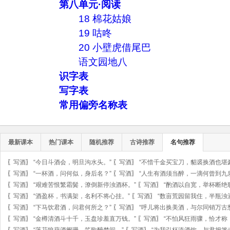
第八单元·阅读
18 棉花姑娘
19 咕咚
20 小壁虎借尾巴
语文园地八
识字表
写字表
常用偏旁名称表
最新课本
热门课本
随机推荐
古诗推荐
名句推荐
〖
写酒
〗
“今日斗酒会，明旦沟水头。”
〖
写酒
〗
“不惜千金买宝刀，貂裘换酒也堪
〖
写酒
〗
“一杯酒，问何似，身后名？”
〖
写酒
〗
“人生有酒须当醉，一滴何曾到九
〖
写酒
〗
“艰难苦恨繁霜鬓，潦倒新停浊酒杯。”
〖
写酒
〗
“酌酒以自宽，举杯断绝
〖
写酒
〗
“酒盈杯，书满架，名利不将心挂。”
〖
写酒
〗
“数亩荒园留我住，半瓶浊
〖
写酒
〗
“下马饮君酒，问君何所之？”
〖
写酒
〗
“呼儿将出换美酒，与尔同销万古
〖
写酒
〗
“金樽清酒斗十千，玉盘珍羞直万钱。”
〖
写酒
〗
“不怕风狂雨骤，恰才称
〖
写酒
〗
“落花狼藉酒阑珊，笙歌醉梦间。”
〖
写酒
〗
“为我引杯添酒饮，与君把箸