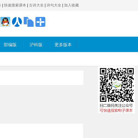
本
|
快速搜索课本
|
古诗大全
|
诗句大全
|
加入收藏
部编版
沪科版
更多版本