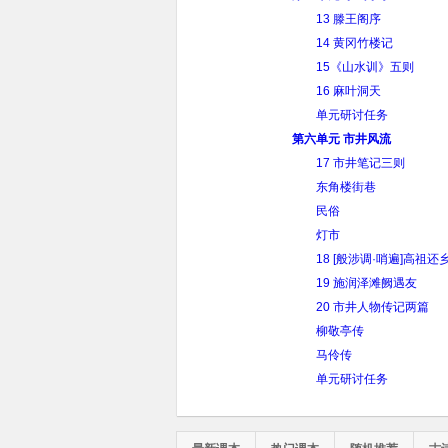
13 滕王阁序
14 黄冈竹楼记
15《山水训》五则
16 麻叶洞天
单元研讨任务
第六单元 市井风流
17 市井笔记三则
东角楼街巷
民俗
灯市
18 [般涉调·哨遍]高祖还
19 施润泽滩阙遇友
20 市井人物传记两篇
柳敬亭传
马伶传
单元研讨任务