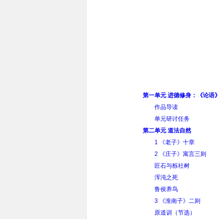
第一单元 进德修身：《论语
作品导读
单元研讨任务
第二单元 道法自然
1 《老子》十章
2 《庄子》寓言三则
匠石与栎社树
浑沌之死
鲁侯养鸟
3 《淮南子》二则
原道训（节选）