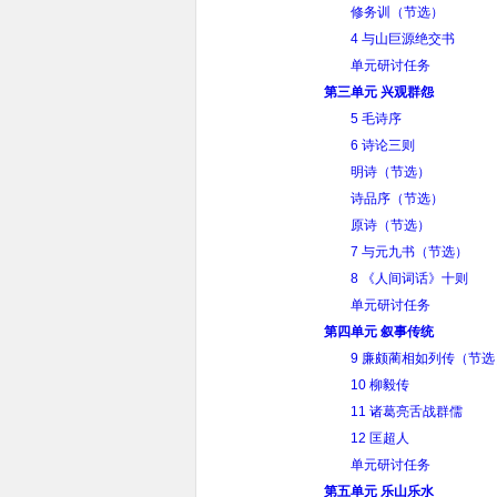
修务训（节选）
4 与山巨源绝交书
单元研讨任务
第三单元 兴观群怨
5 毛诗序
6 诗论三则
明诗（节选）
诗品序（节选）
原诗（节选）
7 与元九书（节选）
8 《人间词话》十则
单元研讨任务
第四单元 叙事传统
9 廉颇蔺相如列传（节选
10 柳毅传
11 诸葛亮舌战群儒
12 匡超人
单元研讨任务
第五单元 乐山乐水