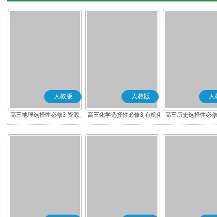
人教版
人教版
人
高三地理选择性必修3 资源、
高三化学选择性必修3 有机化
高三历史选择性必修
环境与国家安全
学基础
流与传播(部编