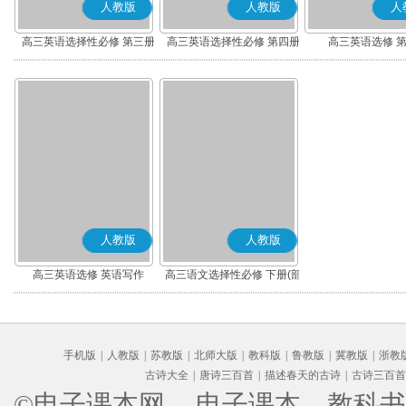
人教版
人教版
人
高三英语选择性必修 第三册
高三英语选择性必修 第四册
高三英语选修 
人教版
人教版
高三英语选修 英语写作
高三语文选择性必修 下册(部
编版)
手机版
|
人教版
|
苏教版
|
北师大版
|
教科版
|
鲁教版
|
冀教版
|
浙教
古诗大全
|
唐诗三百首
|
描述春天的古诗
|
古诗三百首
©电子课本网
、电子课本、教科书