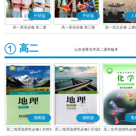
外研版
外研版
人
高一英语必修 第二册
高一英语必修 第三册
高一语文必修 上册
高二
山东省青岛市高二课本版本
湘教版
湘教版
鲁
高二地理选择性必修1 自然地
高二地理选择性必修2 区域发
高二化学选择性必修
理基础
展
应原理