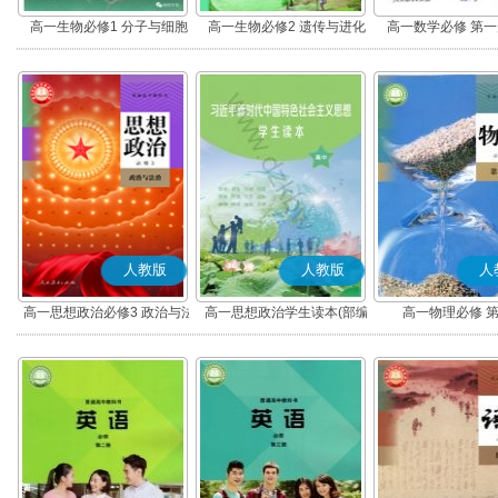
高一生物必修1 分子与细胞
高一生物必修2 遗传与进化
高一数学必修 第一册
人教版
人教版
人
高一思想政治必修3 政治与法
高一思想政治学生读本(部编
高一物理必修 
治(部编版)
版)