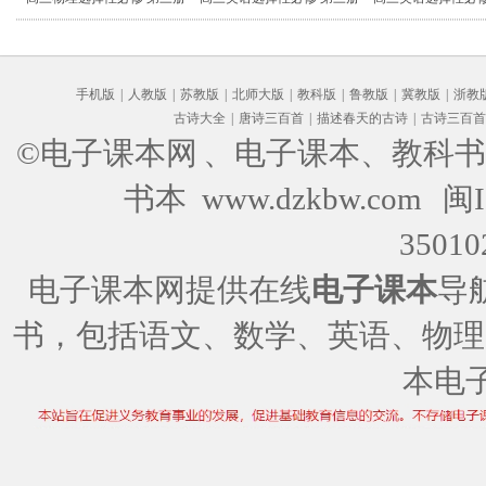
手机版
|
人教版
|
苏教版
|
北师大版
|
教科版
|
鲁教版
|
冀教版
|
浙教
古诗大全
|
唐诗三百首
|
描述春天的古诗
|
古诗三百首
©电子课本网
、电子课本、教科书
书本 www.dzkbw.com
闽I
35010
电子课本网提供在线
电子课本
导
书，包括语文、数学、英语、物理
本电