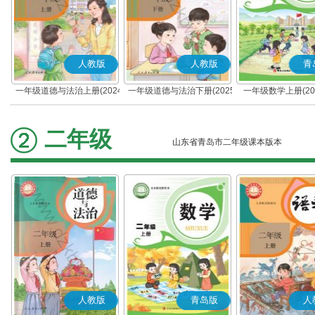
人教版
人教版
青
一年级道德与法治上册(2024
一年级道德与法治下册(2025
一年级数学上册(20
秋版)(部编版)
春版)(部编版)
二年级
山东省青岛市二年级课本版本
人教版
青岛版
人