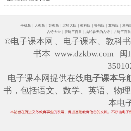
编版)
手机版
|
人教版
|
苏教版
|
北师大版
|
教科版
|
鲁教版
|
冀教版
|
浙教
古诗大全
|
唐诗三百首
|
描述春天的古诗
|
古诗三百首
©电子课本网
、电子课本、教科书
书本 www.dzkbw.com
闽I
35010
电子课本网提供在线
电子课本
导
书，包括语文、数学、英语、物理
本电