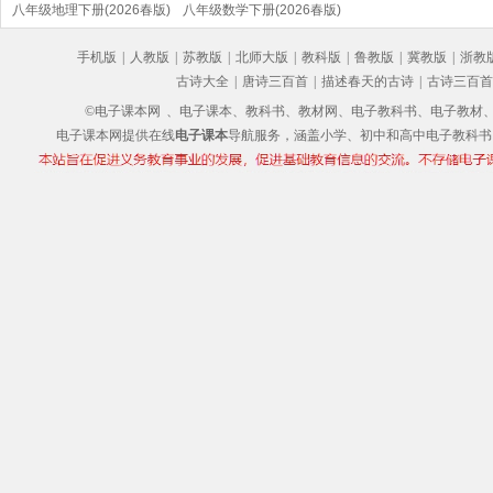
(部编版)
八年级地理下册(2026春版)
(2026春版)(部编版)
八年级数学下册(2026春版)
(部编版)
手机版
|
人教版
|
苏教版
|
北师大版
|
教科版
|
鲁教版
|
冀教版
|
浙教
古诗大全
|
唐诗三百首
|
描述春天的古诗
|
古诗三百首
©电子课本网
、电子课本、教科书、教材网、电子教科书、电子教材、电子书
电子课本网提供在线
电子课本
导航服务，涵盖小学、初中和高中电子教科书