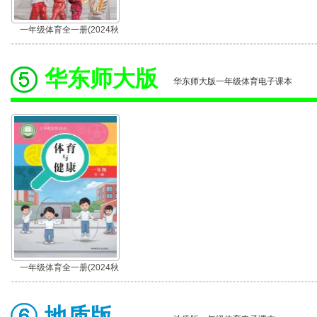
一年级体育全一册(2024秋
版)
华东师大版
华东师大版一年级体育电子课本
一年级体育全一册(2024秋
版)
地质版