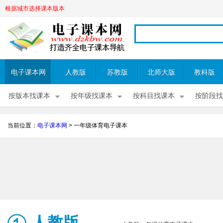
根据城市选择课本版本
电子课本网
人教版
苏教版
北师大版
教科版
按版本找课本
按年级找课本
按科目找课本
按阶段找
当前位置：
电子课本网
>
一年级体育电子课本
人教版