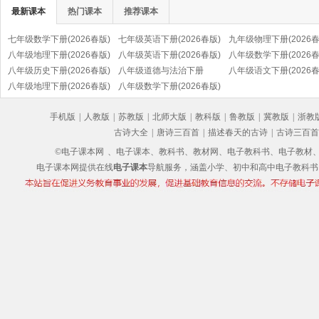
最新课本
热门课本
推荐课本
七年级数学下册(2026春版)
七年级英语下册(2026春版)
九年级物理下册(2026春
八年级地理下册(2026春版)
八年级英语下册(2026春版)
八年级数学下册(2026春
八年级历史下册(2026春版)
八年级道德与法治下册
八年级语文下册(2026春
(部编版)
八年级地理下册(2026春版)
(2026春版)(部编版)
八年级数学下册(2026春版)
(部编版)
手机版
|
人教版
|
苏教版
|
北师大版
|
教科版
|
鲁教版
|
冀教版
|
浙教
古诗大全
|
唐诗三百首
|
描述春天的古诗
|
古诗三百首
©电子课本网
、电子课本、教科书、教材网、电子教科书、电子教材、电子书
电子课本网提供在线
电子课本
导航服务，涵盖小学、初中和高中电子教科书