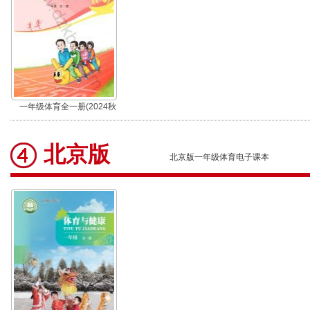
一年级体育全一册(2024秋
版)
北京版
北京版一年级体育电子课本